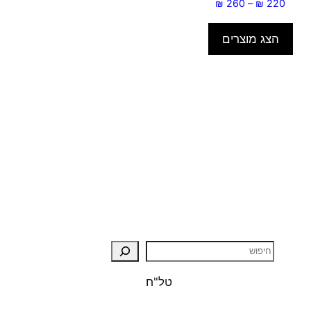
טווח
₪
260
–
₪
220
מחירים:
הצג מוצרים
עד
טל"ח