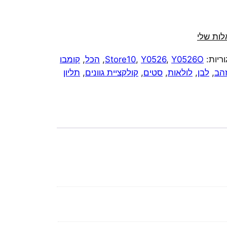
ות שלי
ריות:
Y0526O
,
Y0526
,
Store10
,
הכל
,
קומבו
הב
,
לבן
,
לולאות
,
סטים
,
קולקציית גוונים
,
תליון