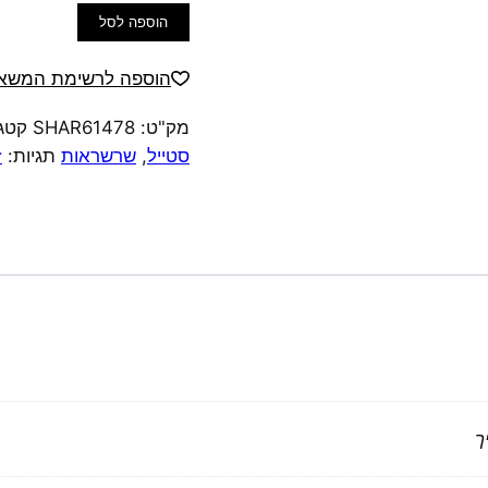
כמות
הוספה לסל
של
קולקציית
הוספה לרשימת המשאל
גוונים
מק"ט:
SHAR61478
קטגו
שרשרת
סטייל
,
שרשראות
תגיות:
ז
פעמון
לבן