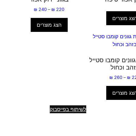
טווח
₪
240
–
₪
220
מחירים:
צג מוצרים
הצג מוצרים
עד
וונים קומבו סטייל
הב וכחול
טווח
₪
260
–
₪
2
מחירים:
צג מוצרים
עד
ח
לשיתוף בפייסבוק
י
פ
ו