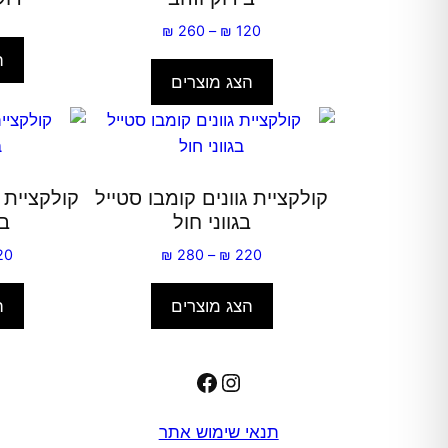
טווח
₪
260
–
₪
120
מחירים:
ה
הצג מוצרים
עד
קולקציית גוונים קומבו סטייל
קולקציית ג
בגווני חול
בז
טווח
20
₪
280
–
₪
220
מחירים:
הצג מוצרים
ה
עד
Facebook
Instagram
תנאי שימוש אתר