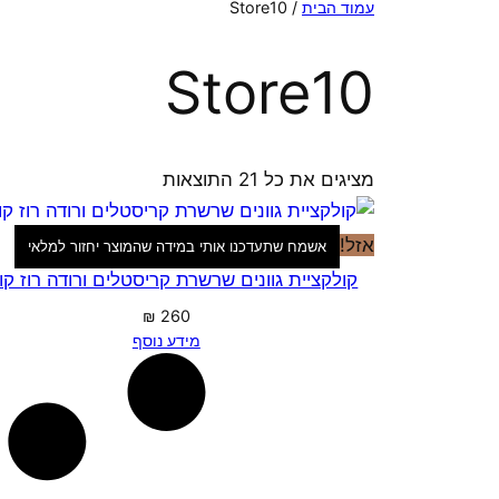
עמוד הבית
/ Store10
Store10
ממוין
מציגים את כל ⁦21⁩ התוצאות
לפי
הפריט
אזל!
אשמח שתעדכנו אותי במידה שהמוצר יחזור למלאי
העדכני
קולקציית גוונים שרשרת קריסטלים ורודה רוז קו
ביותר
₪
260
מידע נוסף