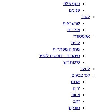
כסף 925
פנינים
לגבר
שרשראות
צמידים
אקססוריז
לבית
מחזיק מפתחות
סימניות – תכשיט לספר
סיכות דש
לנוער
לפי צבעים
אדום
ירוק
צהוב
זהב
טורקיז