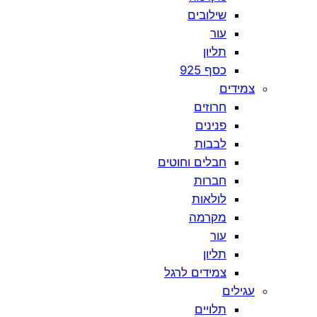
שילובים
עור
תליון
כסף 925
צמידים
חרוזים
פנינים
לבבות
חבלים וחוטים
חברות
לולאות
מקרמה
עור
תליון
צמידים לרגל
עגילים
תלויים