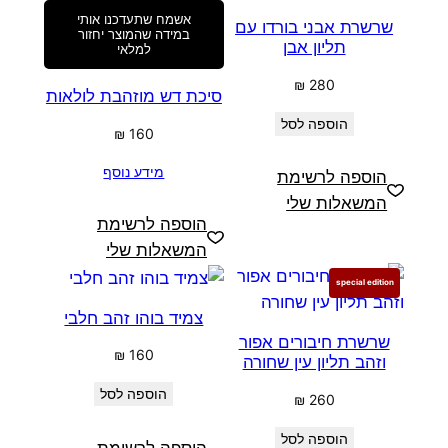
אשמח שתעדכנו אותי
שרשרת אבני בורדו עם
במידה שהמוצר יחזור
תליון אבן
למלאי
₪
280
סיכת דש מוזהבת לולאות
הוספה לסל
₪
160
מידע נוסף
הוספה לרשימת
המשאלות שלי
הוספה לרשימת
המשאלות שלי
special edition
צמיד בוהו זהב חלבי
שרשרת חיבורים אפור
₪
160
וזהב תליון עין שחורה
הוספה לסל
₪
260
הוספה לסל