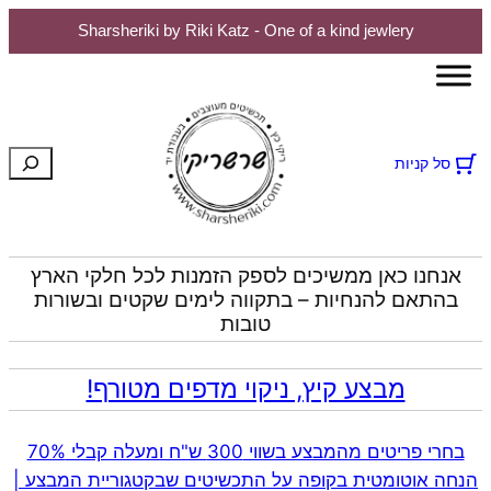
Sharsheriki by Riki Katz - One of a kind jewlery
חיפוש
סל קניות
אנחנו כאן ממשיכים לספק הזמנות לכל חלקי הארץ
בהתאם להנחיות – בתקווה לימים שקטים ובשורות
טובות
מבצע קיץ, ניקוי מדפים מטורף!
בחרי פריטים מהמבצע בשווי 300 ש"ח ומעלה קבלי 70%
הנחה אוטומטית בקופה על התכשיטים שבקטגוריית המבצע |