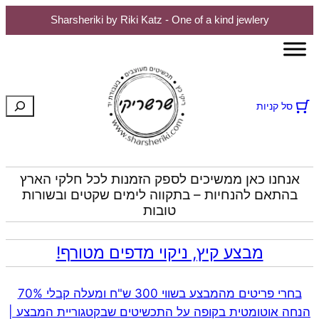
Sharsheriki by Riki Katz - One of a kind jewlery
חיפוש
סל קניות
אנחנו כאן ממשיכים לספק הזמנות לכל חלקי הארץ
בהתאם להנחיות – בתקווה לימים שקטים ובשורות
טובות
מבצע קיץ, ניקוי מדפים מטורף!
בחרי פריטים מהמבצע בשווי 300 ש"ח ומעלה קבלי 70%
הנחה אוטומטית בקופה על התכשיטים שבקטגוריית המבצע |