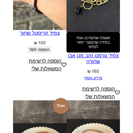
צמיד קריסטל שחור
אשמח שתעדכנו אותי
במידה שהמוצר יחזור
₪
100
למלאי
הוספה לסל
צמיד גורמט זהב מט אבן
הוספה לרשימת
שחורה
המשאלות שלי
₪
160
מידע נוסף
הוספה לרשימת
המשאלות שלי
אזל!