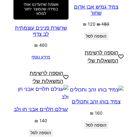
אשמח שתעדכנו אותי
צמיד גמיש אבן אדום
במידה שהמוצר יחזור
שחור
למלאי
המחיר
המחיר
₪
120
₪
180
שרשרת פנינים עוצמתית
המקורי
הנוכחי
לב צדף
הוספה לסל
היה:
הוא:
₪ 120.
₪ 180.
₪
460
הוספה לרשימת
מידע נוסף
המשאלות שלי
הוספה לרשימת
המשאלות שלי
צמיד בוהו זהב ותכולים
עגילם תלויים אבני חן ולב
₪
160
₪
140
הוספה לסל
הוספה לסל