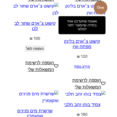
אזל!
אשמח שתעדכנו אותי
קישוט צ׳ארם שחור לב
במידה שהמוצר יחזור
לבן
למלאי
₪
100
קישוט צ׳ארם בלינק
מפתח ועין
הוספה לסל
₪
120
הוספה לרשימת
מידע נוסף
המשאלות שלי
הוספה לרשימת
המשאלות שלי
צמיד בוהו זהב חלבי
שרשרת מים פנינים
₪
160
ואקוומרין