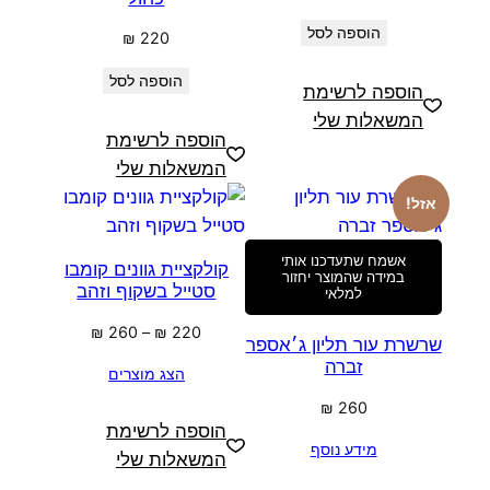
הוספה לסל
₪
220
הוספה לסל
הוספה לרשימת
המשאלות שלי
הוספה לרשימת
המשאלות שלי
אזל!
אשמח שתעדכנו אותי
קולקציית גוונים קומבו
במידה שהמוצר יחזור
סטייל בשקוף וזהב
למלאי
טווח
₪
260
–
₪
220
שרשרת עור תליון ג׳אספר
מחירים:
זברה
הצג מוצרים
עד
₪
260
הוספה לרשימת
מידע נוסף
המשאלות שלי