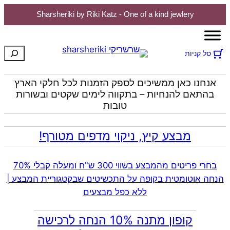
Sharsheriki by Riki Katz - One of a kind jewlery
לדלג
לתוכן
חיפוש
סל קניות
אנחנו כאן ממשיכים לספק הזמנות לכל חלקי הארץ
בהתאם להנחיות – בתקווה לימים שקטים ובשורות
טובות
מבצע קיץ, ניקוי מדפים מטורף!
בחרי פריטים מהמבצע בשווי 300 ש"ח ומעלה קבלי 70%
הנחה אוטומטית בקופה על התכשיטים שבקטגוריית המבצע |
ללא כפל מבצעים
קופון מתנה 10% הנחה לרכישה