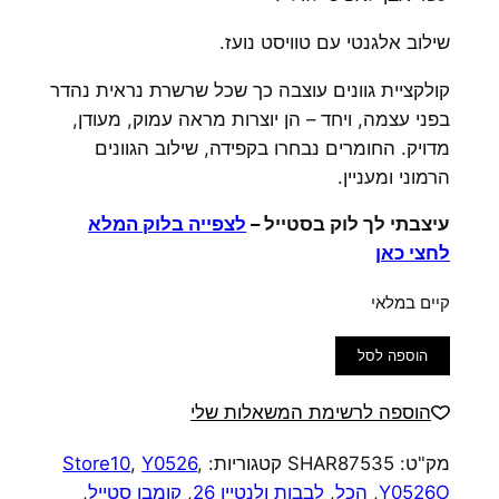
שילוב אלגנטי עם טוויסט נועז.
קולקציית גוונים עוצבה כך שכל שרשרת נראית נהדר
בפני עצמה, ויחד – הן יוצרות מראה עמוק, מעודן,
מדויק. החומרים נבחרו בקפידה, שילוב הגוונים
הרמוני ומעניין.
עיצבתי לך לוק בסטייל –
לצפייה בלוק המלא
לחצי כאן
קיים במלאי
כמות
הוספה לסל
של
קולקציית
הוספה לרשימת המשאלות שלי
גוונים
מק"ט:
SHAR87535
קטגוריות:
,
Y0526
,
Store10
שרשרת
Y0526O
,
הכל
,
לבבות ולנטיין 26
,
קומבו סטייל
,
לולאות