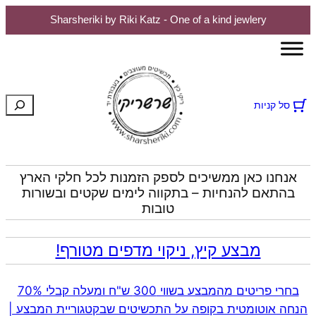
Sharsheriki by Riki Katz - One of a kind jewlery
לדלג
לתוכן
חיפוש
סל קניות
אנחנו כאן ממשיכים לספק הזמנות לכל חלקי הארץ
בהתאם להנחיות – בתקווה לימים שקטים ובשורות
טובות
מבצע קיץ, ניקוי מדפים מטורף!
בחרי פריטים מהמבצע בשווי 300 ש"ח ומעלה קבלי 70%
הנחה אוטומטית בקופה על התכשיטים שבקטגוריית המבצע |