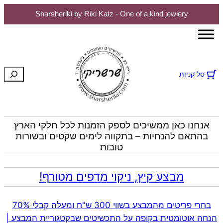
Sharsheriki by Riki Katz - One of a kind jewlery
לדלג
לתוכן
חיפוש
סל קניות
אנחנו כאן ממשיכים לספק הזמנות לכל חלקי הארץ
בהתאם להנחיות – בתקווה לימים שקטים ובשורות
טובות
מבצע קיץ, ניקוי מדפים מטורף!
בחרי פריטים מהמבצע בשווי 300 ש"ח ומעלה קבלי 70%
הנחה אוטומטית בקופה על התכשיטים שבקטגוריית המבצע |