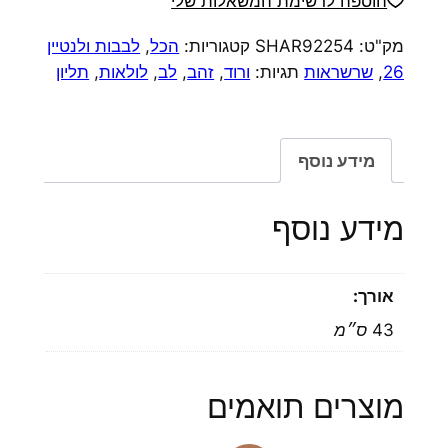
הוספה לרשימת המשאלות שלי
מק"ט:
SHAR92254
קטגוריות:
הכל
,
לבבות ולנטיין
26
,
שרשראות
תגיות:
ורוד
,
זהב
,
לב
,
לולאות
,
תליון
מידע נוסף
מידע נוסף
אורך:
43 ס״מ
מוצרים תואמים