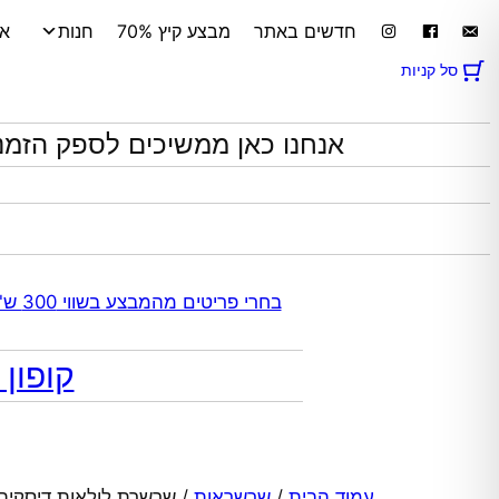
לדלג
חדשים באתר
מבצע קיץ 70%
חנות
אי
לתוכן
סל קניות
אנחנו כאן ממשיכים לספק הזמנ
בחרי פריטים מהמבצע בשווי 300 ש"ח ומעלה קבלי 70% הנחה אוטומטית בקופה על התכשיטים שבקטגוריית המבצע | ללא כפל מבצעים
קופון מתנה 10% הנח
עמוד הבית
/
שרשראות
/ שרשרת לולאות דיסקי