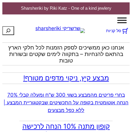
Sharsheriki by Riki Katz - One of a kind jewlery
לדלג
לתוכן
חיפוש
סל קניות
אנחנו כאן ממשיכים לספק הזמנות לכל חלקי הארץ
בהתאם להנחיות – בתקווה לימים שקטים ובשורות
טובות
מבצע קיץ, ניקוי מדפים מטורף!
בחרי פריטים מהמבצע בשווי 300 ש"ח ומעלה קבלי 70%
הנחה אוטומטית בקופה על התכשיטים שבקטגוריית המבצע |
ללא כפל מבצעים
קופון מתנה 10% הנחה לרכישה