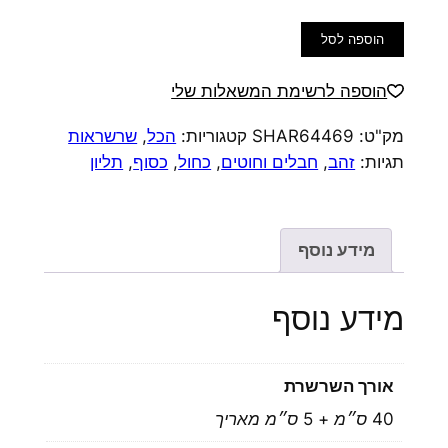
כמות
הוספה לסל
של
שרשרת
הוספה לרשימת המשאלות שלי
חוט
מק"ט:
SHAR64469
קטגוריות:
הכל
,
שרשראות
משי
תגיות:
זהב
,
חבלים וחוטים
,
כחול
,
כסוף
,
תליון
עם
אלמנט
כסוף
מידע נוסף
מידע נוסף
אורך השרשרת
40 ס״מ + 5 ס״מ מאריך