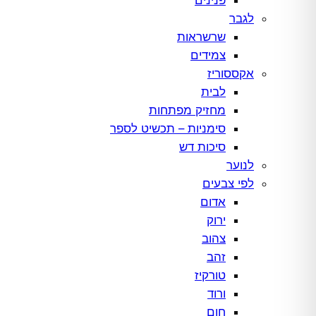
לגבר
שרשראות
צמידים
אקססוריז
לבית
מחזיק מפתחות
סימניות – תכשיט לספר
סיכות דש
לנוער
לפי צבעים
אדום
ירוק
צהוב
זהב
טורקיז
ורוד
חום