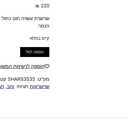
₪
220
שרשרת עשויה חוט כחול עם
הנמר.
קיים במלאי
כמות
הוספה לסל
של
שרשרת
הוספה לרשימת המשאל
חוט
מק"ט:
SHAR93535
קטג
כחול
שרשראות
תגיות:
זהב
,
חב
תליון
מוזהב
עין
הנמר