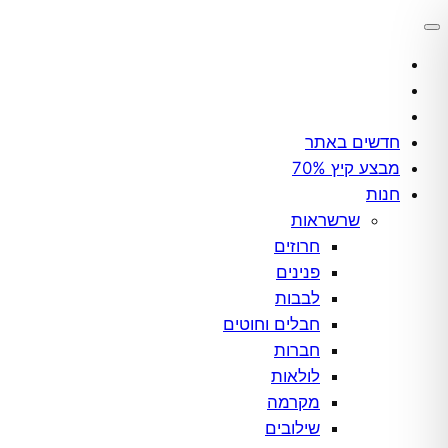
לדלג
לתוכן
חדשים באתר
מבצע קיץ 70%
חנות
שרשראות
חרוזים
פנינים
לבבות
חבלים וחוטים
חברות
לולאות
מקרמה
שילובים