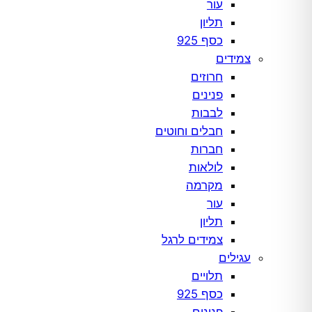
עור
תליון
כסף 925
צמידים
חרוזים
פנינים
לבבות
חבלים וחוטים
חברות
לולאות
מקרמה
עור
תליון
צמידים לרגל
עגילים
תלויים
כסף 925
פנינים