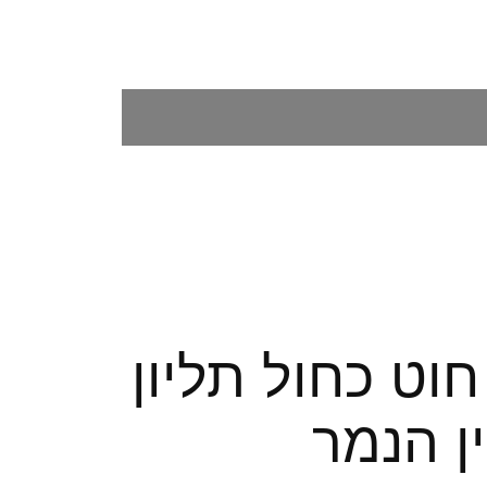
וט כחול תליון
ן הנמר