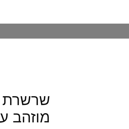
שרשרת ח
מוזהב עי