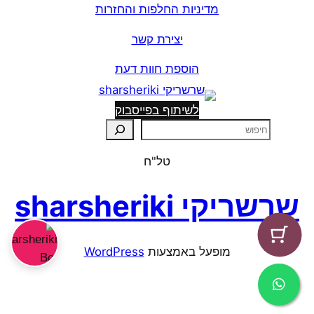
מדיניות החלפות והחזרות
יצירת קשר
הוספת חוות דעת
לשיתוף בפייסבוק
ח
י
טל"ח
פ
ו
שרשריקי sharsheriki
ש
מופעל באמצעות ⁦
WordPress