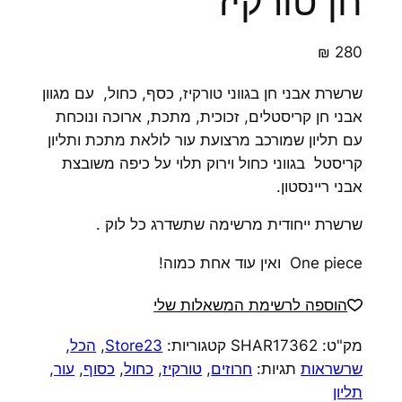
חן טורקיז
₪
280
שרשרת אבני חן בגווני טורקיז, כסף, כחול, עם מגוון
אבני חן קריסטלים, זכוכית, מתכת, ארוכה ונוכחת
עם תליון שמורכב מרצועת עור לולאת מתכת ותליון
קריסטל בגווני כחול וירוק תלוי על כיפה משובצת
אבני ריינסטון.
שרשרת ייחודית מרשימה שתשדרג כל לוק .
One piece ואין עוד אחת כמוה!
הוספה לרשימת המשאלות שלי
מק"ט:
SHAR17362
קטגוריות:
Store23
,
הכל
,
שרשראות
תגיות:
חרוזים
,
טורקיז
,
כחול
,
כסוף
,
עור
,
תליון