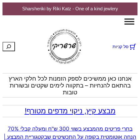
Sharsheriki by Riki Katz - One of a kind jewlery
לדלג
לתוכן
חיפוש
סל קניות
אנחנו כאן ממשיכים לספק הזמנות לכל חלקי הארץ
בהתאם להנחיות – בתקווה לימים שקטים ובשורות
טובות
מבצע קיץ, ניקוי מדפים מטורף!
בחרי פריטים מהמבצע בשווי 300 ש"ח ומעלה קבלי 70%
הנחה אוטומטית בקופה על התכשיטים שבקטגוריית המבצע |