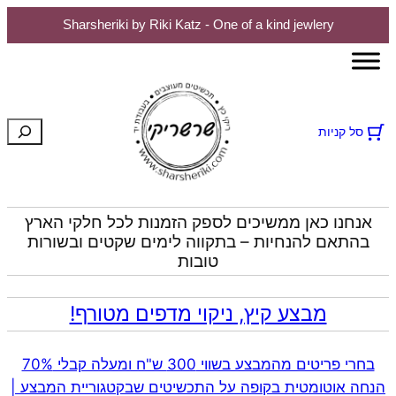
Sharsheriki by Riki Katz - One of a kind jewlery
לדלג
לתוכן
חיפוש
סל קניות
אנחנו כאן ממשיכים לספק הזמנות לכל חלקי הארץ
בהתאם להנחיות – בתקווה לימים שקטים ובשורות
טובות
מבצע קיץ, ניקוי מדפים מטורף!
בחרי פריטים מהמבצע בשווי 300 ש"ח ומעלה קבלי 70%
הנחה אוטומטית בקופה על התכשיטים שבקטגוריית המבצע |