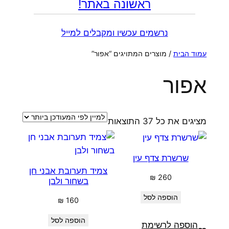
ראשונה באתר!
נרשמים עכשיו ומקבלים למייל
עמוד הבית
/ מוצרים המתויגים “אפור”
אפור
ממוין
מציגים את כל ⁦37⁩ התוצאות
לפי
הפריט
שרשרת צדף עין
העדכני
צמיד תערובת אבני חן
ביותר
₪
260
בשחור ולבן
הוספה לסל
₪
160
הוספה לסל
הוספה לרשימת