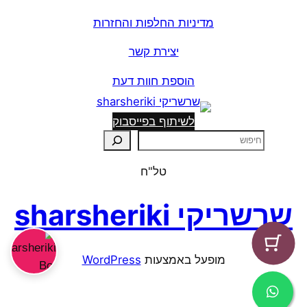
מדיניות החלפות והחזרות
יצירת קשר
הוספת חוות דעת
לשיתוף בפייסבוק
ח
י
טל"ח
פ
ו
שרשריקי sharsheriki
ש
מופעל באמצעות ⁦
WordPress