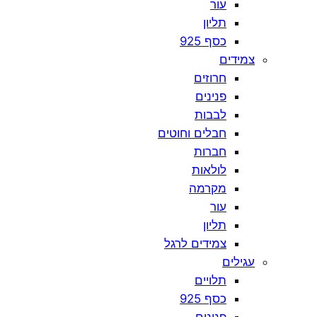
עור
תליון
כסף 925
צמידים
חרוזים
פנינים
לבבות
חבלים וחוטים
חברות
לולאות
מקרמה
עור
תליון
צמידים לרגל
עגילים
תלויים
כסף 925
פנינים