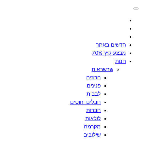
לדלג
לתוכן
חדשים באתר
מבצע קיץ 70%
חנות
שרשראות
חרוזים
פנינים
לבבות
חבלים וחוטים
חברות
לולאות
מקרמה
שילובים