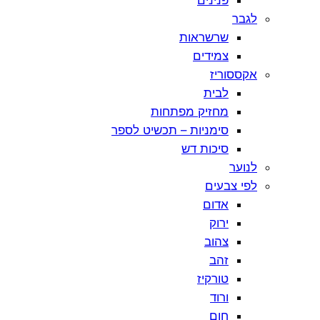
לגבר
שרשראות
צמידים
אקססוריז
לבית
מחזיק מפתחות
סימניות – תכשיט לספר
סיכות דש
לנוער
לפי צבעים
אדום
ירוק
צהוב
זהב
טורקיז
ורוד
חום