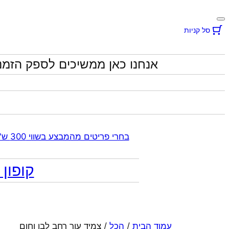
סל קניות
אנחנו כאן ממשיכים לספק הזמנ
בחרי פריטים מהמבצע בשווי 300 ש"ח ומעלה קבלי 70% הנחה אוטומטית בקופה על התכשיטים שבקטגוריית המבצע | ללא כפל מבצעים
קופון מתנה 10% הנח
עמוד הבית
/
הכל
/ צמיד עור רחב לבן וחום