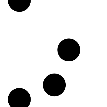
רחב
לבן
וחום