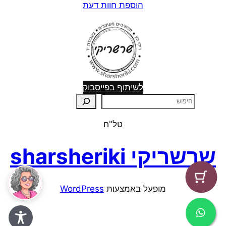
הוספת חוות דעת
לשיתוף בפייסבוק
ח
י
טל"ח
פ
ו
שרשריקי sharsheriki
ש
מופעל באמצעות ⁦
WordPress