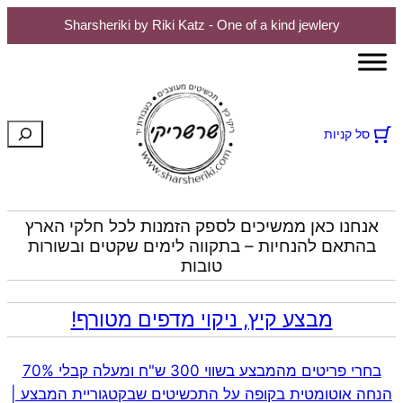
Sharsheriki by Riki Katz - One of a kind jewlery
לדלג
לתוכן
חיפוש
סל קניות
אנחנו כאן ממשיכים לספק הזמנות לכל חלקי הארץ
בהתאם להנחיות – בתקווה לימים שקטים ובשורות
טובות
מבצע קיץ, ניקוי מדפים מטורף!
בחרי פריטים מהמבצע בשווי 300 ש"ח ומעלה קבלי 70%
הנחה אוטומטית בקופה על התכשיטים שבקטגוריית המבצע |