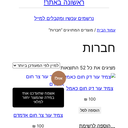
ראשונה באתר!
נרשמים עכשיו ומקבלים למייל
עמוד הבית
/ מוצרים המתויגים “חברות”
חברות
ממוין
מציגים את כל ⁦52⁩ התוצאות
לפי
אזל!
הפריט
צמיד עור דק חום כאמל
העדכני
אשמח שתעדכנו אותי
ביותר
במידה שהמוצר יחזור
₪
100
למלאי
הוספה לסל
צמיד עור צר חום אדמדם
הוספה לרשימת
₪
100