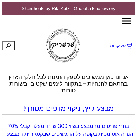
Sharsheriki by Riki Katz - One of a kind jewlery
לדלג
לתוכן
חיפוש
סל קניות
אנחנו כאן ממשיכים לספק הזמנות לכל חלקי הארץ
בהתאם להנחיות – בתקווה לימים שקטים ובשורות
טובות
מבצע קיץ, ניקוי מדפים מטורף!
בחרי פריטים מהמבצע בשווי 300 ש"ח ומעלה קבלי 70%
הנחה אוטומטית בקופה על התכשיטים שבקטגוריית המבצע |