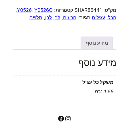
תלויים
מק"ט:
SHAR86441
קטגוריות:
Y0526O
,
Y0526
,
אבני
הכל
,
עגילים
תגיות:
חרוזים
,
לב
,
לבן
,
תלויים
חן
ולב
מידע נוסף
מידע נוסף
משקל כל עגיל
1.55 גרם
Facebook
Instagram