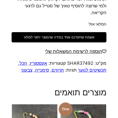
ולמי שרוצה להוסיף טאץ’ של סטייל גם לרגעי
הקריאה.
המלאי אזל
אשמח שתעדכנו אותי במידה שהמוצר יחזור למלאי
הוספה לרשימת המשאלות שלי
מק"ט:
SHAR37492
קטגוריות:
אקססוריז
,
הכל
,
תכשיטים לנוער
תגיות:
חרוזים
,
סימנייה
,
צבעוני
מוצרים תואמים
אזל!