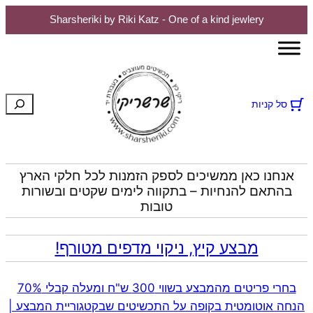
Sharsheriki by Riki Katz - One of a kind jewlery
לדלג
לתוכן
חיפוש
סל קניות
אנחנו כאן ממשיכים לספק הזמנות לכל חלקי הארץ
בהתאם להנחיות – בתקווה לימים שקטים ובשורות
טובות
מבצע קיץ, ניקוי מדפים מטורף!
בחרי פריטים מהמבצע בשווי 300 ש"ח ומעלה קבלי 70%
הנחה אוטומטית בקופה על התכשיטים שבקטגוריית המבצע |