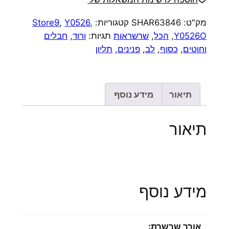
צ׳ארמס
מק"ט:
SHAR63846
קטגוריות:
,
Y0526
,
Store9
חבל
Y0526O
,
הכל
,
שרשראות
תגיות:
ורוד
,
חבלים
ורוד
וחוטים
,
כסוף
,
לב
,
פנינים
,
תליון
בייבי
תיאור
מידע נוסף
תיאור
מידע נוסף
אורך שרשרת: