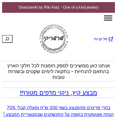
Sharsheriki by Riki Katz - One of a kind jewlery
לדלג
לתוכן
חיפוש
סל קניות
אנחנו כאן ממשיכים לספק הזמנות לכל חלקי הארץ
בהתאם להנחיות – בתקווה לימים שקטים ובשורות
טובות
מבצע קיץ, ניקוי מדפים מטורף!
בחרי פריטים מהמבצע בשווי 300 ש"ח ומעלה קבלי 70%
הנחה אוטומטית בקופה על התכשיטים שבקטגוריית המבצע |