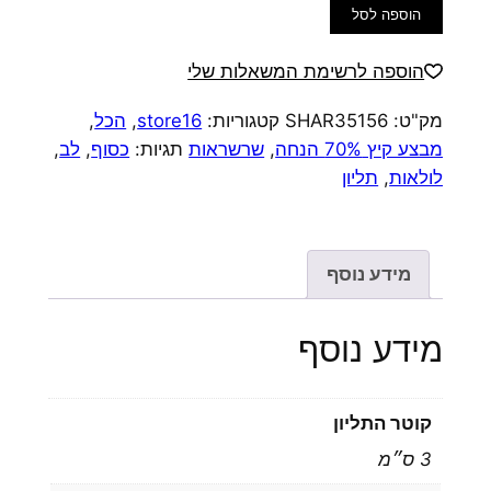
כמות
הוספה לסל
של
שרשרת
הוספה לרשימת המשאלות שלי
סנייק
מק"ט:
SHAR35156
קטגוריות:
store16
,
הכל
,
רחבה
מבצע קיץ 70% הנחה
,
שרשראות
תגיות:
כסוף
,
לב
,
תליון
לולאות
,
תליון
עגול
מידע נוסף
מידע נוסף
קוטר התליון
3 ס״מ