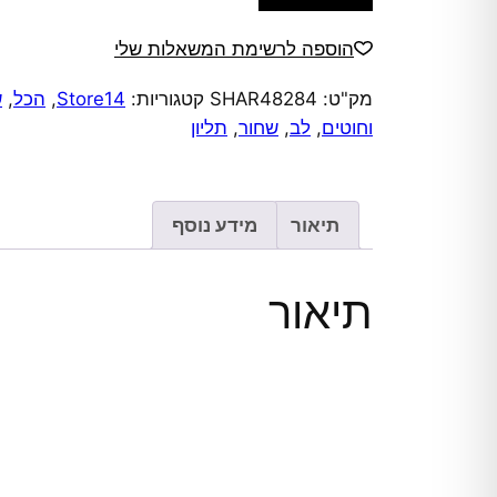
של
שרשרת
הוספה לרשימת המשאלות שלי
חוטים
מק"ט:
SHAR48284
קטגוריות:
Store14
,
הכל
,
ש
לב
וחוטים
,
לב
,
שחור
,
תליון
שחור
תיאור
מידע נוסף
תיאור