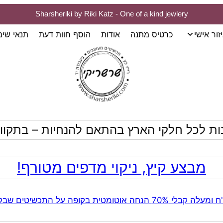
Sharsheriki by Riki Katz - One of a kind jewlery
זור אישי
כרטיס מתנה
אודות
הוסף חוות דעת
תנאי שי
ות לכל חלקי הארץ בהתאם להנחיות – בתקווה
מבצע קיץ, ניקוי מדפים מטורף!