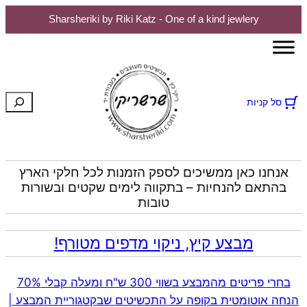
Sharsheriki by Riki Katz - One of a kind jewlery
לדלג
לתוכן
חיפוש
סל קניות
אנחנו כאן ממשיכים לספק הזמנות לכל חלקי הארץ
בהתאם להנחיות – בתקווה לימים שקטים ובשורות
טובות
מבצע קיץ, ניקוי מדפים מטורף!
בחרי פריטים מהמבצע בשווי 300 ש"ח ומעלה קבלי 70%
הנחה אוטומטית בקופה על התכשיטים שבקטגוריית המבצע |