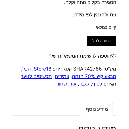
הסגירה בקליק נוחה וקלה.
נית ולהזמין לפי מידה.
קיים במלאי
כמות
הוספה לסל
של
צמיד
הוספה לרשימת המשאלות שלי
עור
מק"ט:
SHAR42766
קטגוריות:
Store18
,
הכל
,
דק
מבצע קיץ 70% הנחה
,
צמידים
,
תכשיטים לנוער
שחור
תגיות:
כסוף
,
לגבר
,
עור
,
שחור
מידע נוסף
מידע נוסף