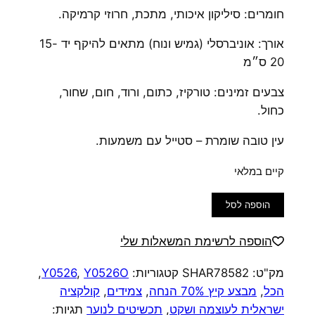
חומרים: סיליקון איכותי, מתכת, חרוזי קרמיקה.
אורך: אוניברסלי (גמיש ונוח) מתאים להיקף יד 15-
20 ס״מ
צבעים זמינים: טורקיז, כתום, ורוד, חום, שחור,
כחול.
עין טובה שומרת – סטייל עם משמעות.
קיים במלאי
כמות
הוספה לסל
של
צמיד
הוספה לרשימת המשאלות שלי
סיליקון
מק"ט:
SHAR78582
קטגוריות:
Y0526O
,
Y0526
,
צבעוני
הכל
,
מבצע קיץ 70% הנחה
,
צמידים
,
קולקציה
Eye
ישראלית לעוצמה ושקט
,
תכשיטים לנוער
תגיות:
Vibe