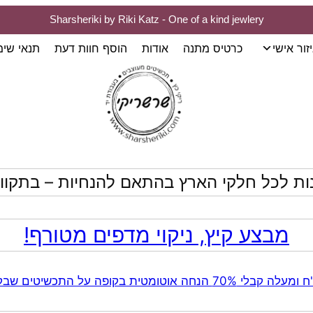
Sharsheriki by Riki Katz - One of a kind jewlery
זור אישי
כרטיס מתנה
אודות
הוסף חוות דעת
תנאי שי
ות לכל חלקי הארץ בהתאם להנחיות – בתקווה
מבצע קיץ, ניקוי מדפים מטורף!