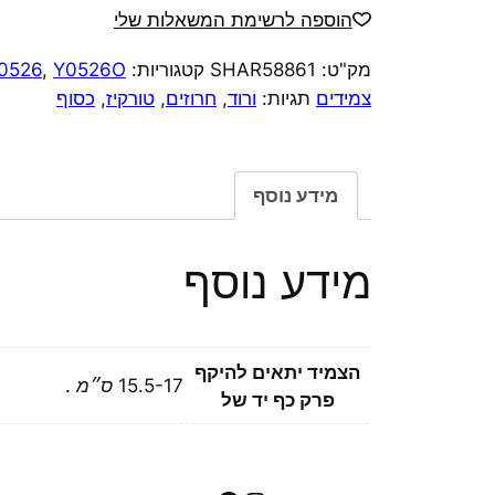
צמיד
הוספה לרשימת המשאלות שלי
גמיש
מק"ט:
SHAR58861
קטגוריות:
Y0526O
,
0526
קריסטלים
צמידים
תגיות:
ורוד
,
חרוזים
,
טורקיז
,
כסוף
ורוז
קוורץ
מידע נוסף
מידע נוסף
הצמיד יתאים להיקף
15.5-17 ס״מ .
פרק כף יד של