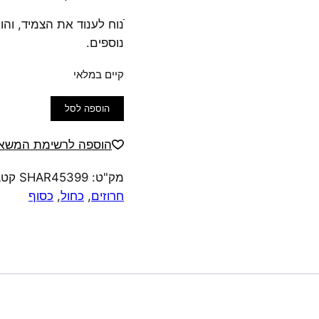
ֿנוח לענוד את הצמיד, ו
נוספים.
קיים במלאי
כמות
הוספה לסל
של
צמיד
הוספה לרשימת המשאל
גמיש
מק"ט:
SHAR45399
קטג
עין
חרוזים
,
כחול
,
כסוף
החתול
כחול