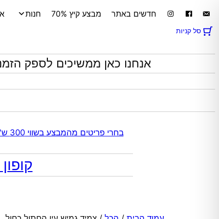
לדלג
חדשים באתר
מבצע קיץ 70%
חנות
אי
לתוכן
סל קניות
אנחנו כאן ממשיכים לספק הזמנ
בחרי פריטים מהמבצע בשווי 300 ש"ח ומעלה קבלי 70% הנחה אוטומטית בקופה על התכשיטים שבקטגוריית המבצע | ללא כפל מבצעים
קופון מתנה 10% הנח
עמוד הבית
/
הכל
/ צמיד גמיש עין החתול כחול