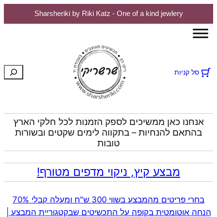
Sharsheriki by Riki Katz - One of a kind jewlery
לדלג
לתוכן
חיפוש
סל קניות
אנחנו כאן ממשיכים לספק הזמנות לכל חלקי הארץ
בהתאם להנחיות – בתקווה לימים שקטים ובשורות
טובות
מבצע קיץ, ניקוי מדפים מטורף!
בחרי פריטים מהמבצע בשווי 300 ש"ח ומעלה קבלי 70%
הנחה אוטומטית בקופה על התכשיטים שבקטגוריית המבצע |