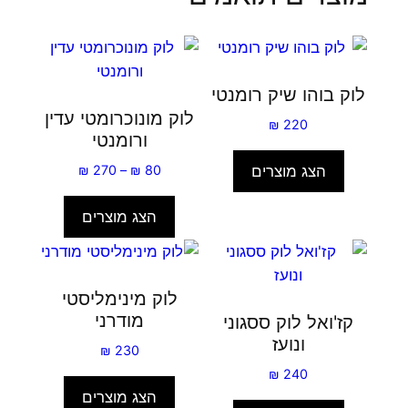
לוק בוהו שיק רומנטי
לוק מונוכרומטי עדין
₪
220
ורומנטי
טווח
הצג מוצרים
₪
270
–
₪
80
מחירים:
הצג מוצרים
עד
לוק מינימליסטי
מודרני
קז'ואל לוק ססגוני
ונועז
₪
230
₪
240
הצג מוצרים