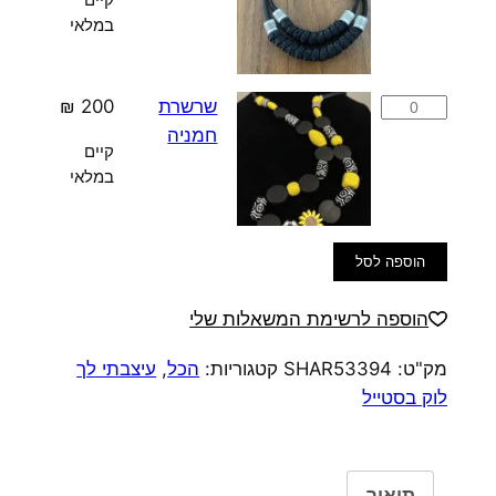
שרשרת
במלאי
לופ
כמות
שרשרת
200
₪
של
חמניה
קיים
שרשרת
במלאי
חמניה
הוספה לסל
הוספה לרשימת המשאלות שלי
מק"ט:
SHAR53394
קטגוריות:
הכל
,
עיצבתי לך
לוק בסטייל
תיאור