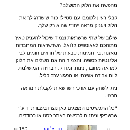
מחפשת את הלוק המושלם?
קבלי רעיון לקומבו עם סטייל! כזה שישדרג לך את
הלוק ויעניק מראה ייחודי שהוא רק שלך.
שילוב של שתי שרשראות וצמיד שיכול להעניק טאץ’
מתוחכם לאאוטפיט קז’ואל. השרשראות המרובדות
מאזנות בין חמימות טבעית של חרוזים חומים לבין
אלגנטיות כסופה, והצמיד התואם משלים את הלוק
למראה מחובר, נינוח, ומדויק. הבחירה המושלמת
ליום עבודה אופנתי או מפגש ערב קליל.
ניתן לשחק עם אורכי השרשאות לקבלת המראה
הרצוי.
*כל התכשיטים המוצגים כאן נוצרו בעבודת יד ע"י
שרשריקי וניתנים לרכישה באתר כסט או כבודדים.
כמות
סט צ׳וקר
180
₪