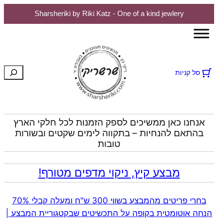
Sharsheriki by Riki Katz - One of a kind jewlery
לדלג
לתוכן
חיפוש
סל קניות
אנחנו כאן ממשיכים לספק הזמנות לכל חלקי הארץ
בהתאם להנחיות – בתקווה לימים שקטים ובשורות
טובות
מבצע קיץ, ניקוי מדפים מטורף!
בחרי פריטים מהמבצע בשווי 300 ש"ח ומעלה קבלי 70%
הנחה אוטומטית בקופה על התכשיטים שבקטגוריית המבצע |