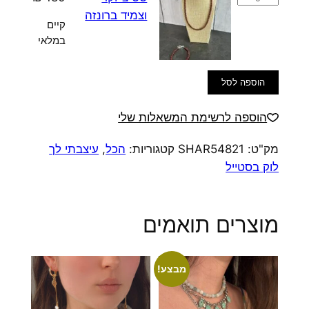
של
וצמיד ברונזה
קיים
סט
במלאי
צ׳וקר
וצמיד
הוספה לסל
ברונזה
הוספה לרשימת המשאלות שלי
מק"ט:
SHAR54821
קטגוריות:
הכל
,
עיצבתי לך
לוק בסטייל
מוצרים תואמים
מבצע!