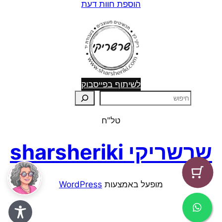
הוספת חוות דעת
לשיתוף בפייסבוק
ח
י
טל"ח
פ
ו
שרשריקי sharsheriki
ש
מופעל באמצעות ⁦
WordPress