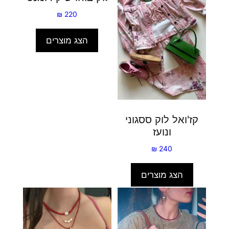
₪
220
הצג מוצרים
קז'ואל לוק ססגוני
ונועז
₪
240
הצג מוצרים