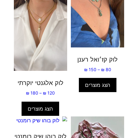
לוק קז׳ואל רענן
טווח
₪
150
–
₪
80
מחירים:
לוק אלגנטי יוקרתי
הצג מוצרים
עד
טווח
₪
180
–
₪
120
מחירים:
הצג מוצרים
עד
לוק בוהו שיק רומנטי