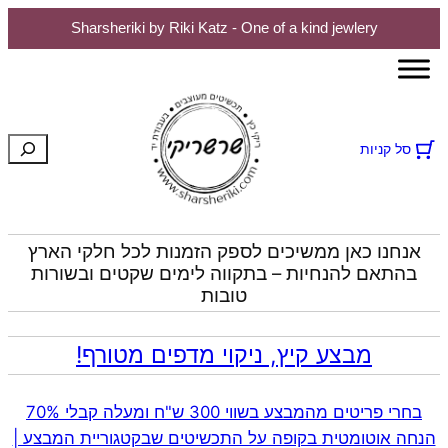
Sharsheriki by Riki Katz - One of a kind jewlery
חיפוש
סל קניות
אנחנו כאן ממשיכים לספק הזמנות לכל חלקי הארץ
בהתאם להנחיות – בתקווה לימים שקטים ובשורות
טובות
מבצע קיץ, ניקוי מדפים מטורף!
בחרי פריטים מהמבצע בשווי 300 ש"ח ומעלה קבלי 70%
הנחה אוטומטית בקופה על התכשיטים שבקטגוריית המבצע |