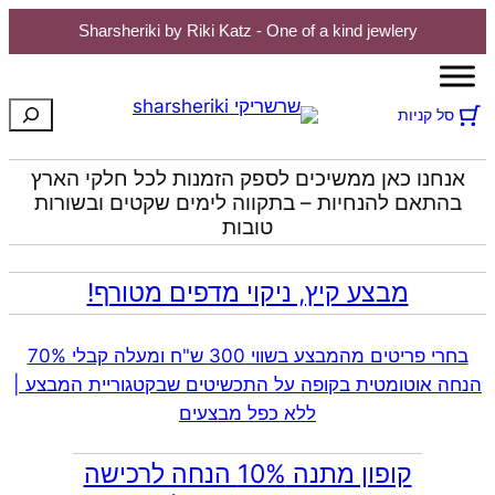
Sharsheriki by Riki Katz - One of a kind jewlery
חיפוש
סל קניות
אנחנו כאן ממשיכים לספק הזמנות לכל חלקי הארץ
בהתאם להנחיות – בתקווה לימים שקטים ובשורות
טובות
מבצע קיץ, ניקוי מדפים מטורף!
בחרי פריטים מהמבצע בשווי 300 ש"ח ומעלה קבלי 70%
הנחה אוטומטית בקופה על התכשיטים שבקטגוריית המבצע |
ללא כפל מבצעים
קופון מתנה 10% הנחה לרכישה