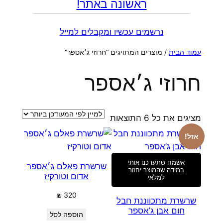
ראשונה באתר!
נרשמים עכשיו ומקבלים למייל
עמוד הבית
/ מוצרים המתויגים “חרוזי ג׳אספר”
חרוזי ג׳אספר
ממוין
מציגים את כל ⁦6⁩ התוצאות
לפי
אזל!
הפריט
העדכני
אשמח שתעדכנו אותי
שרשרת פאלם ג׳אספר
ביותר
במידה שהמוצר יחזור
אדום וטורקיז
למלאי
₪
320
שרשרת מתכווננת חבל
חום אבן ג’אספר
הוספה לסל