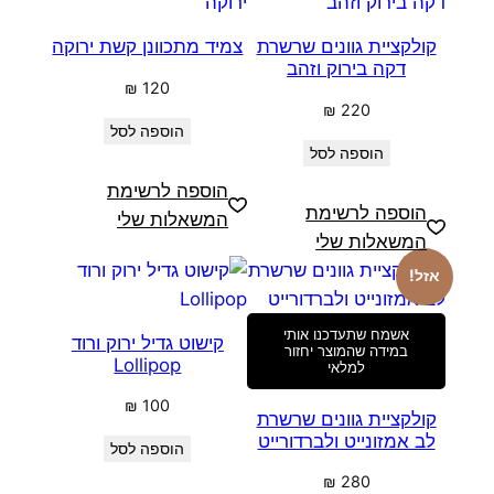
קולקציית גוונים שרשרת
צמיד מתכוונן קשת ירוקה
דקה בירוק וזהב
₪
120
₪
220
הוספה לסל
הוספה לסל
הוספה לרשימת
הוספה לרשימת
המשאלות שלי
המשאלות שלי
אזל!
אשמח שתעדכנו אותי
קישוט גדיל ירוק ורוד
במידה שהמוצר יחזור
Lollipop
למלאי
₪
100
קולקציית גוונים שרשרת
לב אמזונייט ולברדורייט
הוספה לסל
₪
280