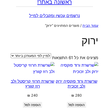
ראשונה באתר!
נרשמים עכשיו ומקבלים למייל
עמוד הבית
/ מוצרים המתויגים “ירוק”
ירוק
ממוין
מציגים את כל ⁦61⁩ התוצאות
לפי
הפריט
העדכני
שרשרת ורוד פוקסיה ירוק
שרשרת חרוזי קריסטל ולב
ביותר
ולב זכוכית
רוז קוורץ
₪
240
₪
280
הוספה לסל
הוספה לסל