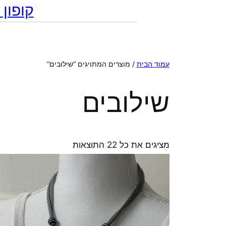
קופון מתנה 10% הנח
עמוד הבית
/ מוצרים המתויגים “שילובים”
שילובים
ממוין
מציגים את כל ⁦22⁩ התוצאות
לפי
הפריט
העדכני
ביותר