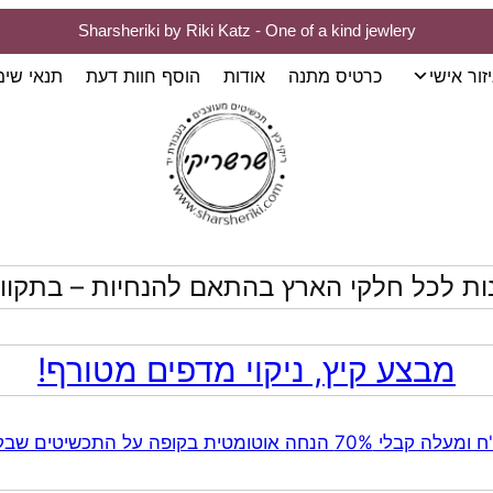
Sharsheriki by Riki Katz - One of a kind jewlery
זור אישי
כרטיס מתנה
אודות
הוסף חוות דעת
תנאי שי
ות לכל חלקי הארץ בהתאם להנחיות – בתקווה
מבצע קיץ, ניקוי מדפים מטורף!