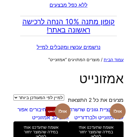
ללא כפל מבצעים
קופון מתנה 10% הנחה לרכישה
ראשונה באתר!
נרשמים עכשיו ומקבלים למייל
עמוד הבית
/ מוצרים המתויגים “אמזונייט”
אמזונייט
ממוין
מציגים את כל ⁦2⁩ התוצאות
לפי
אזל!
אזל!
special edition
הפריט
העדכני
אשמח שתעדכנו אותי
אשמח שתעדכנו אותי
ביותר
במידה שהמוצר יחזור
במידה שהמוצר יחזור
למלאי
למלאי