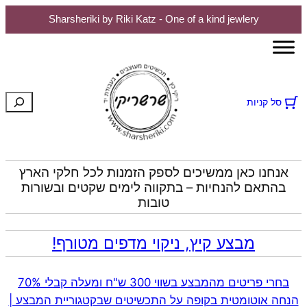
Sharsheriki by Riki Katz - One of a kind jewlery
חיפוש
סל קניות
אנחנו כאן ממשיכים לספק הזמנות לכל חלקי הארץ
בהתאם להנחיות – בתקווה לימים שקטים ובשורות
טובות
מבצע קיץ, ניקוי מדפים מטורף!
בחרי פריטים מהמבצע בשווי 300 ש"ח ומעלה קבלי 70%
הנחה אוטומטית בקופה על התכשיטים שבקטגוריית המבצע |