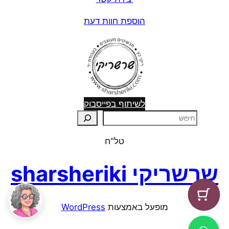
הוספת חוות דעת
לשיתוף בפייסבוק
ח
י
טל"ח
פ
ו
שרשריקי sharsheriki
ש
מופעל באמצעות ⁦
WordPress