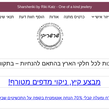
Sharsheriki by Riki Katz - One of a kind jewlery
זור אישי
כרטיס מתנה
אודות
הוסף חוות דעת
תנאי שי
ות לכל חלקי הארץ בהתאם להנחיות – בתקווה
מבצע קיץ, ניקוי מדפים מטורף!