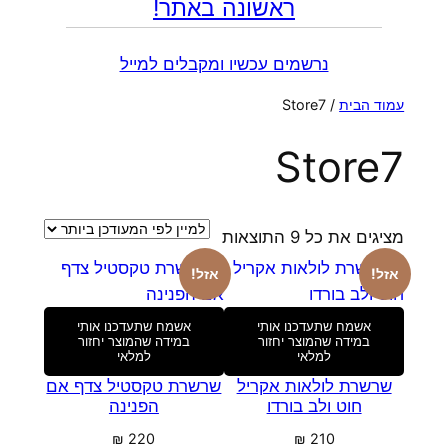
ראשונה באתר!
נרשמים עכשיו ומקבלים למייל
עמוד הבית
/ Store7
Store7
ממוין
מציגים את כל ⁦9⁩ התוצאות
לפי
אזל!
אזל!
הפריט
העדכני
אשמח שתעדכנו אותי
אשמח שתעדכנו אותי
ביותר
במידה שהמוצר יחזור
במידה שהמוצר יחזור
למלאי
למלאי
שרשרת לולאות אקריל
שרשרת טקסטיל צדף אם
חוט ולב בורדו
הפנינה
₪
220
₪
210