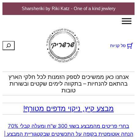
Sharsheriki by Riki Katz - One of a kind jewlery
חיפוש
סל קניות
אנחנו כאן ממשיכים לספק הזמנות לכל חלקי הארץ
בהתאם להנחיות – בתקווה לימים שקטים ובשורות
טובות
מבצע קיץ, ניקוי מדפים מטורף!
בחרי פריטים מהמבצע בשווי 300 ש"ח ומעלה קבלי 70%
הנחה אוטומטית בקופה על התכשיטים שבקטגוריית המבצע |