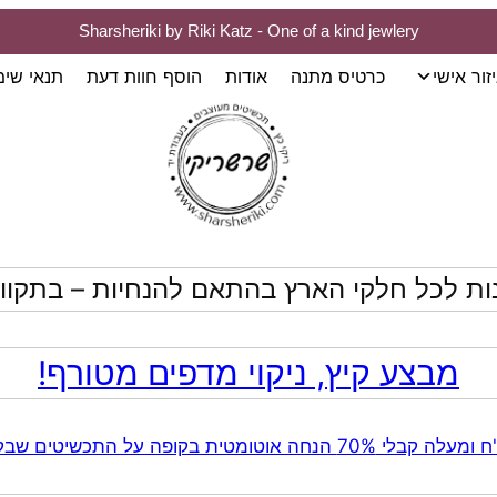
Sharsheriki by Riki Katz - One of a kind jewlery
זור אישי
כרטיס מתנה
אודות
הוסף חוות דעת
תנאי שי
ות לכל חלקי הארץ בהתאם להנחיות – בתקווה
מבצע קיץ, ניקוי מדפים מטורף!